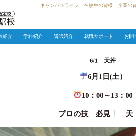
キャンパスライフ
在校生の皆様
企業の
校紹介
学科紹介
講師紹介
就職サポート
お問
6/1 天丼
6月1日(土）
10：00～13：00
プロの技 必見
天