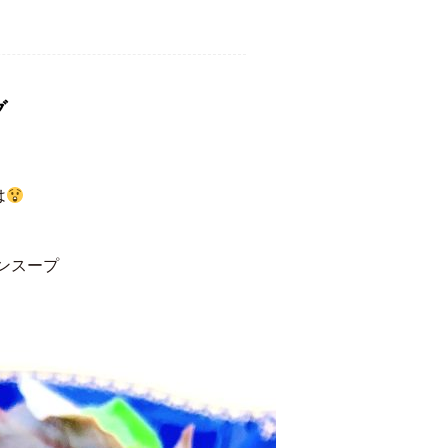
グ
は
ンスープ