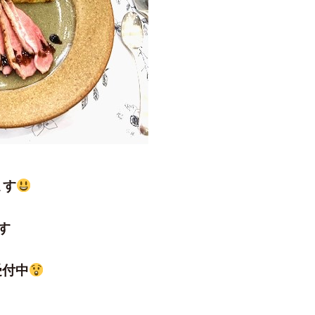
ます
す
受付中