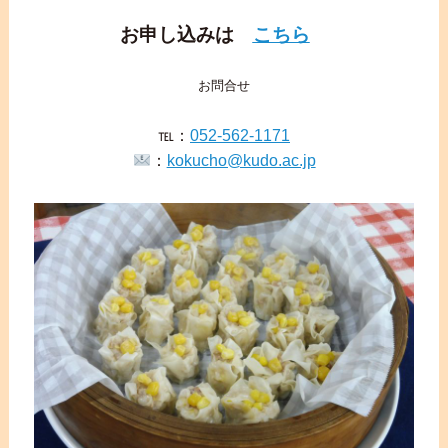
お申し込みは
こちら
お問合せ
℡：
052-562-1171
：
kokucho@kudo.ac.jp