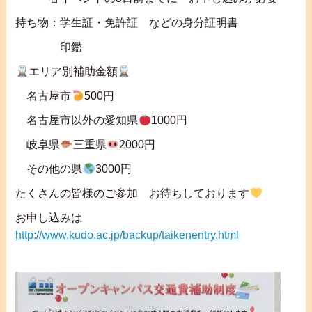
持ち物：学生証・免許証 などの身分証明書
印鑑
エリア別補助金額
名古屋市
500円
名古屋市以外の愛知県
1000円
岐阜県
三重県
2000円
その他の県
3000円
たくさんの皆様のご参加 お待ちしております
お申し込みは
http://www.kudo.ac.jp/backup/taikenentry.html