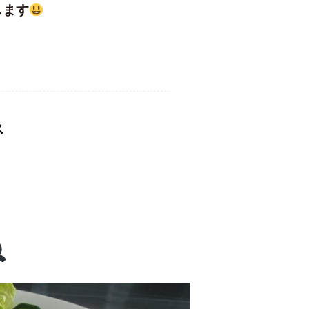
します
ス