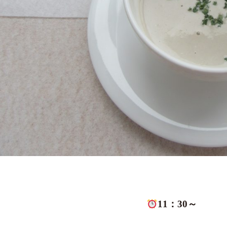
11：30～